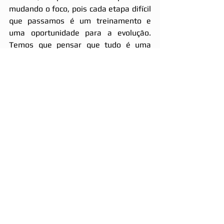
mudando o foco, pois cada etapa difícil 
que passamos é um treinamento e 
uma oportunidade para a evolução.  
Temos que pensar que tudo é uma 
fase e que estamos encarnados nesse 
mundo para evoluirmos. Treinar a 
paciência e os bons pensamentos ao 
praticar suas atitudes é uma das 
oportunidades que a vida do encarnado  
proporciona, e vamos concordar que 
essa oportunidade aparece bastante 
não é mesmo? Mais uma vez, volto a 
dizer que isso não cabe a todos e que a 
intenção desse texto não é causar 
intrigas e sim fazer com que muitas 
pessoas reflitam em certas atitudes. 
Uma simples ajuda ao próximo é de 
grande valia, mas  não podemos achar 