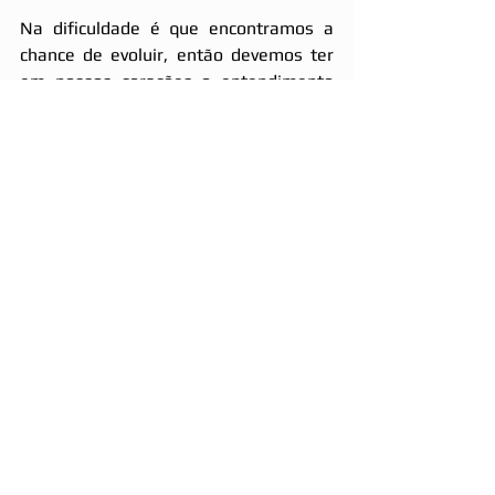
Na dificuldade é que encontramos a 
chance de evoluir, então devemos ter 
em nossos corações o entendimento 
que, por mais difícil e dolorosa que 
seja essa lição, que possamos 
trabalhar ela em nosso íntimo para 
com o nosso próximo. Que o perdão, se 
torne um hábito diário de desapego da 
dor que nos aflige.
=====
Conheça o Clube do Livro Letra Espírita 
em 
www.letraespirita.com.br
#Perdão
#Dificuldades
#Deus