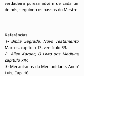
verdadeira pureza advém de cada um 
de nós, seguindo os passos do Mestre.
Referências
1- Bíblia Sagrada, Novo Testamento, 
Marcos, capítulo 13, versículo 33.
2- Allan Kardec, O Livro dos Médiuns, 
capítulo XIV.
3-
 Mecanismos da Mediunidade, André 
Luis, Cap. 16.
4- O Livro dos Espíritos, Allan Kardec, 
Livro II, Cap. IX.
5-
 Obsessão e Desobsessão, André 
Luiz, Segunda Parte.
=====