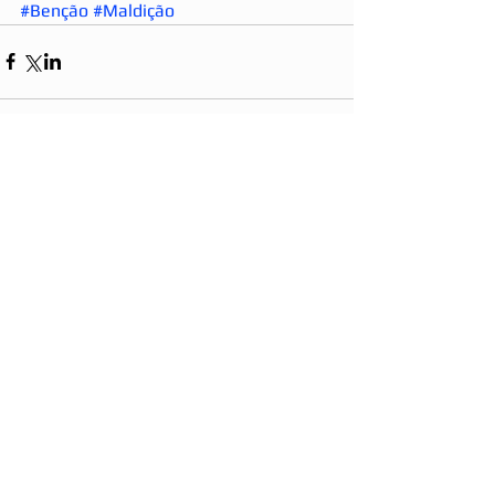
#Benção
#Maldição
Comentários
Não é mais possível comentar
esta publicação. Contate o
proprietário do site para mais
informações.
Mapa do Site: