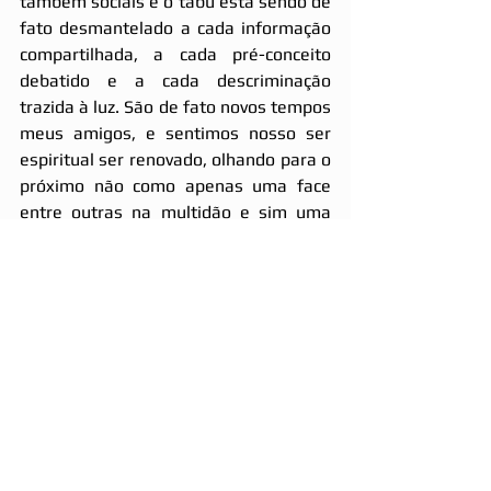
também sociais e o tabu está sendo de 
fato desmantelado a cada informação 
compartilhada, a cada pré-conceito 
debatido e a cada descriminação 
trazida à luz. São de fato novos tempos 
meus amigos, e sentimos nosso ser 
espiritual ser renovado, olhando para o 
próximo não como apenas uma face 
entre outras na multidão e sim uma 
centelha divina, dando passos 
pequenos ou largos em direção à 
mudança e evolução assim como nós, 
enfrentando e vivendo as dificuldades 
diárias assim como nós e aprendendo 
e informando-se sobre a vida assim 
como todos.
E dito então que são novos tempos, 
pergunto à você, qual pré-conceito você 