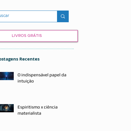
LIVROS GRÁTIS
ostagens Recentes
O indispensável papel da
intuição
Espiritismo x ciência
materialista