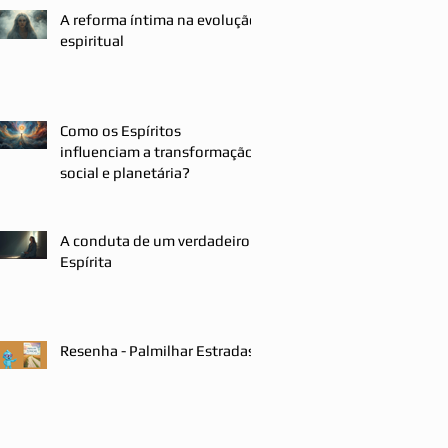
A reforma íntima na evolução
espiritual
Como os Espíritos
influenciam a transformação
social e planetária?
A conduta de um verdadeiro
Espírita
Resenha - Palmilhar Estradas