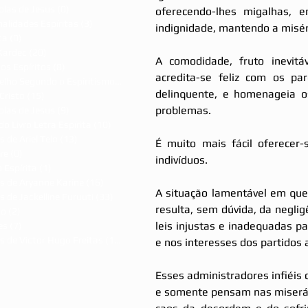
olas de Jesus
(0)
0 post
oferecendo-lhes migalhas, 
alidades Espíritas
(3)
3 posts
indignidade, mantendo a misér
ca
(0)
0 post
Kardec
(20)
20 posts
A comodidade, fruto inevitá
dos Espíritos
(8)
8 posts
acredita-se feliz com os pa
Evangelho Segundo o Espiritismo
(7)
7 posts
delinquente, e homenageia o
Cristo
(15)
15 posts
problemas.
olas de Jesus
(9)
9 posts
do Livro Letra Espírita
(10)
10 posts
s de Ariel Telo
(13)
13 posts
É muito mais fácil oferecer
re
(0)
0 post
indivíduos.
 Espírita
(1)
1 post
s de Aryanne Karine
(16)
16 posts
A situação lamentável em que
s de Jackelline Furuuti
(33)
33 posts
resulta, sem dúvida, da negli
ão
(2)
2 posts
leis injustas e inadequadas 
es
(7)
7 posts
s de Victor Hugo Freitas
(15)
15 posts
e nos interesses dos partidos
Esses administradores infiéis
e somente pensam nas miseráv