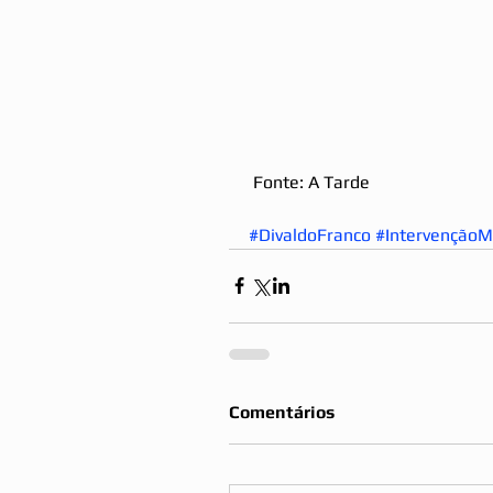
 Fonte: A Tarde 
#DivaldoFranco
#IntervençãoMi
Comentários