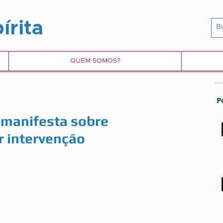
írita
QUEM SOMOS?
P
 manifesta sobre
r intervenção