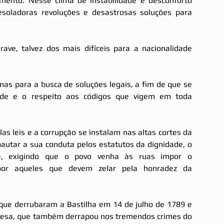
ento. Nesse clima de instabilidade e desconforto 
soladoras revoluções e desastrosas soluções para 
e, talvez dos mais difíceis para a nacionalidade 
s para a busca de soluções legais, a fim de que se 
ade e o respeito aos códigos que vigem em toda 
s leis e a corrupção se instalam nas altas cortes da 
autar a sua conduta pelos estatutos da dignidade, o 
e, exigindo que o povo venha às ruas impor o 
or aqueles que devem zelar pela honradez da 
que derrubaram a Bastilha em 14 de julho de 1789 e 
ncesa, que também derrapou nos tremendos crimes do 