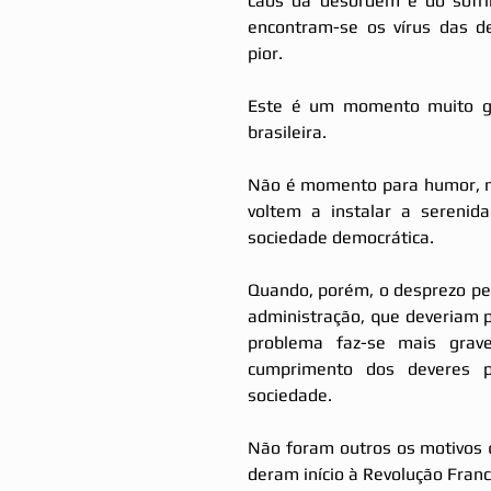
caos da desordem e do sofrim
encontram-se os vírus das de
pior.
Este é um momento muito grav
brasileira.
Não é momento para humor, ma
voltem a instalar a serenid
sociedade democrática.
Quando, porém, o desprezo pela
administração, que deveriam p
problema faz-se mais grav
cumprimento dos deveres p
sociedade.
Não foram outros os motivos 
deram início à Revolução Fra