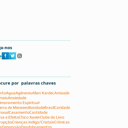
ga-nos
ocure por palavras chaves
rto
Agua
Agêneres
Allan Kardec
Amizade
mais
Ansiedade
imoramento Espiritual
erra de Menezes
Bondade
Brasil
Caridade
naval
Casamento
Castidade
sa e Efeito
Chico Xavier
Clube do Livro
rupção
Crianças índigo/Cristais
Crônicas
a
Depressão
Desdobramentos