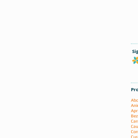
Si
Pr
Abo
Ani
Apr
Bez
Car
Cau
Cor
Cur