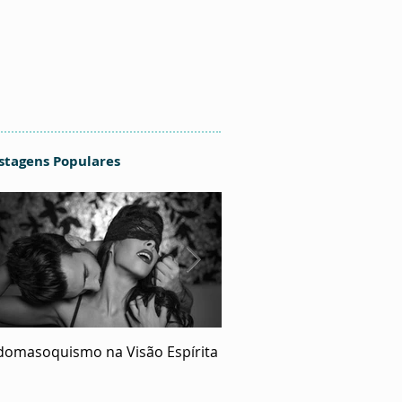
stagens Populares
domasoquismo na Visão Espírita
O Ecumenismo de Deus