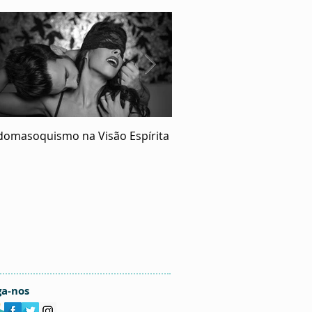
domasoquismo na Visão Espírita
O Ecumenismo de Deus
ga-nos