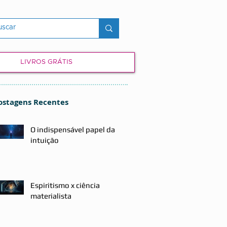
LIVROS GRÁTIS
ostagens Recentes
O indispensável papel da
intuição
Espiritismo x ciência
materialista