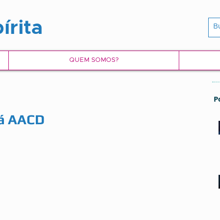
írita
QUEM SOMOS?
P
 á AACD