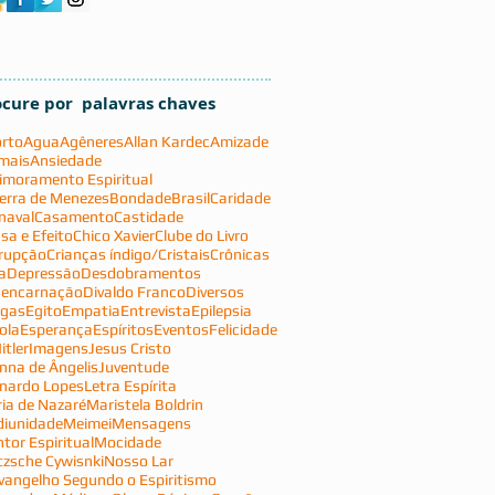
ocure por palavras chaves
rto
Agua
Agêneres
Allan Kardec
Amizade
mais
Ansiedade
imoramento Espiritual
erra de Menezes
Bondade
Brasil
Caridade
naval
Casamento
Castidade
sa e Efeito
Chico Xavier
Clube do Livro
rupção
Crianças índigo/Cristais
Crônicas
a
Depressão
Desdobramentos
encarnação
Divaldo Franco
Diversos
gas
Egito
Empatia
Entrevista
Epilepsia
ola
Esperança
Espíritos
Eventos
Felicidade
itler
Imagens
Jesus Cristo
nna de Ângelis
Juventude
nardo Lopes
Letra Espírita
ia de Nazaré
Maristela Boldrin
iunidade
Meimei
Mensagens
tor Espiritual
Mocidade
tzsche Cywisnki
Nosso Lar
vangelho Segundo o Espiritismo