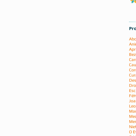
Pr
Abo
Ani
Apr
Bez
Car
Cau
Cor
Cur
Des
Dro
Esc
Fé
H
Joa
Leo
Mar
Med
Men
Nie
O E