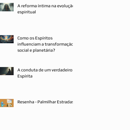
A reforma íntima na evolução
espiritual
Como os Espíritos
influenciam a transformação
social e planetária?
A conduta de um verdadeiro
Espírita
Resenha - Palmilhar Estradas