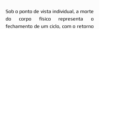
Sob o ponto de vista individual, a morte 
do corpo físico representa o 
fechamento de um ciclo, com o retorno 
do espírito ao plano espiritual e a 
possibilidade de reencontro com 
espíritos com os quais tenha afinidade 
construída durante as encarnações. 
Por outro lado, gera dor ao representar 
o final do período na matéria e provoca 
aflição, devido ao rompimento dos 
vínculos materiais com o encerramento 
do convívio terreno com parentes e 
amigos que ficam. Quando ocorrem 
eventos de desencarnação coletiva, 
somos naturalmente provocados a 
demonstrar solidariedade às diversas 
famílias que, ao mesmo tempo, em um 
evento único, perdem a possibilidade 