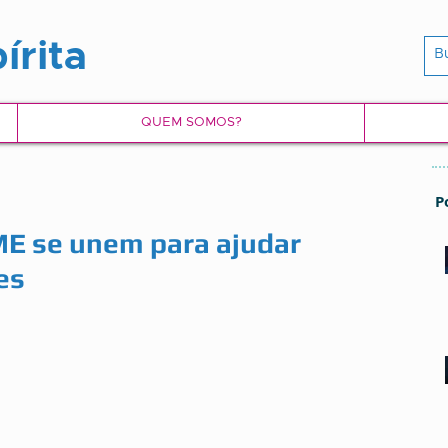
írita
QUEM SOMOS?
P
EME se unem para ajudar
es