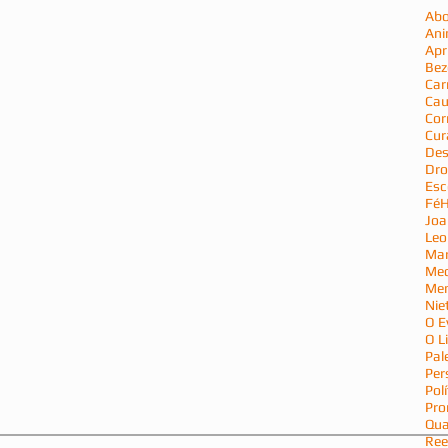
Abo
Ani
Apr
Bez
Car
Cau
Cor
Cur
Des
Dro
Esc
Fé
H
Joa
Leo
Mar
Med
Men
Nie
O E
O L
Pal
Per
Polí
Pro
Qu
Ree