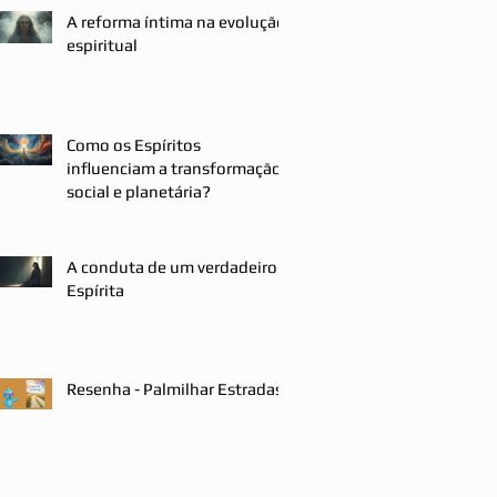
A reforma íntima na evolução
espiritual
Como os Espíritos
influenciam a transformação
social e planetária?
A conduta de um verdadeiro
Espírita
Resenha - Palmilhar Estradas