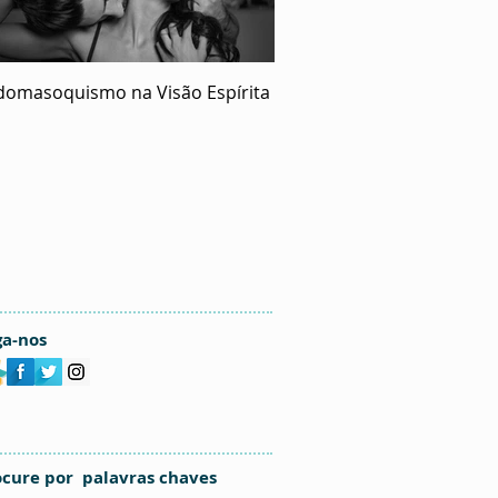
domasoquismo na Visão Espírita
O Ecumenismo de Deus
ga-nos
ocure por palavras chaves