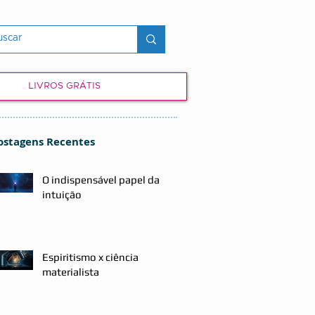
LIVROS GRÁTIS
ostagens Recentes
O indispensável papel da
intuição
Espiritismo x ciência
materialista