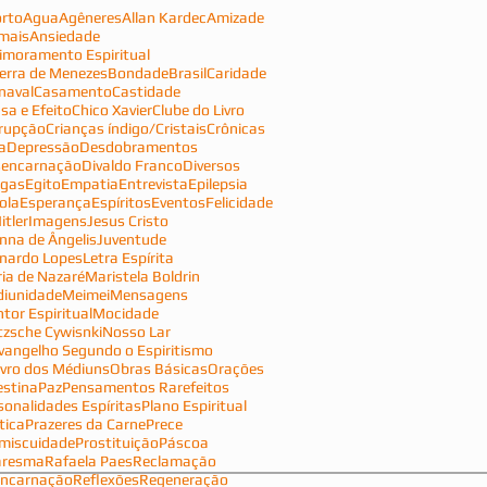
rto
Agua
Agêneres
Allan Kardec
Amizade
mais
Ansiedade
imoramento Espiritual
erra de Menezes
Bondade
Brasil
Caridade
naval
Casamento
Castidade
sa e Efeito
Chico Xavier
Clube do Livro
rupção
Crianças índigo/Cristais
Crônicas
a
Depressão
Desdobramentos
encarnação
Divaldo Franco
Diversos
gas
Egito
Empatia
Entrevista
Epilepsia
ola
Esperança
Espíritos
Eventos
Felicidade
itler
Imagens
Jesus Cristo
nna de Ângelis
Juventude
nardo Lopes
Letra Espírita
ia de Nazaré
Maristela Boldrin
iunidade
Meimei
Mensagens
tor Espiritual
Mocidade
tzsche Cywisnki
Nosso Lar
vangelho Segundo o Espiritismo
ivro dos Médiuns
Obras Básicas
Orações
estina
Paz
Pensamentos Rarefeitos
sonalidades Espíritas
Plano Espiritual
tica
Prazeres da Carne
Prece
miscuidade
Prostituição
Páscoa
aresma
Rafaela Paes
Reclamação
ncarnação
Reflexões
Regeneração