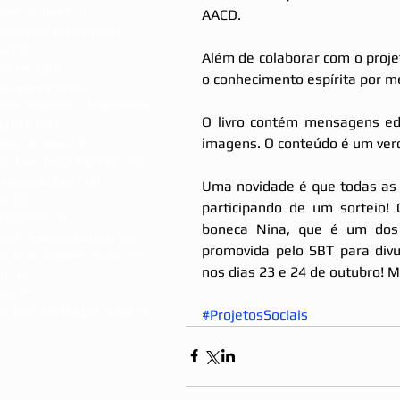
olas de Jesus
(0)
0 post
AACD. 
alidades Espíritas
(3)
3 posts
ca
(0)
0 post
Além de colaborar com o proj
Kardec
(20)
20 posts
o conhecimento espírita por me
dos Espíritos
(8)
8 posts
Evangelho Segundo o Espiritismo
(7)
7 posts
O livro contém mensagens edi
Cristo
(15)
15 posts
imagens. O conteúdo é um verd
olas de Jesus
(9)
9 posts
do Livro Letra Espírita
(10)
10 posts
s de Ariel Telo
(13)
13 posts
Uma novidade é que todas as 
re
(0)
0 post
participando de um sorteio!
 Espírita
(1)
1 post
boneca Nina, que é um dos 
s de Aryanne Karine
(16)
16 posts
promovida pelo SBT para divu
s de Jackelline Furuuti
(33)
33 posts
nos dias 23 e 24 de outubro! Mu
ão
(2)
2 posts
es
(7)
7 posts
s de Victor Hugo Freitas
(15)
15 posts
#ProjetosSociais