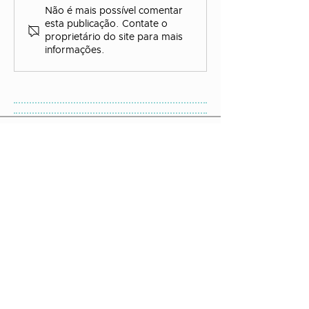
Não é mais possível comentar
esta publicação. Contate o
proprietário do site para mais
informações.
Mapa do Site:
Artigos do Blog
Quem Somos
Livros Grátis
Política de Privacidade
Contato:
WhatsApp:
22 99763-1655