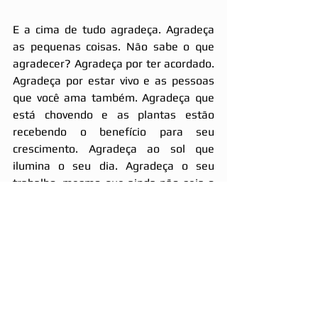
E a cima de tudo agradeça. Agradeça 
as pequenas coisas. Não sabe o que 
agradecer? Agradeça por ter acordado. 
Agradeça por estar vivo e as pessoas 
que você ama também. Agradeça que 
está chovendo e as plantas estão 
recebendo o benefício para seu 
crescimento. Agradeça ao sol que 
ilumina o seu dia. Agradeça o seu 
trabalho, mesmo que ainda não seja o 
que você gostaria quantos não estão 
batendo de porta em porta procurando 
o sustento de suas famílias. Agradeça 
ao alimento que está na sua mesa, a 
casa que mesmo humilde lhe serve de 
abrigo. Agradeça o dom da vida. 
Agradecer é uma oração.