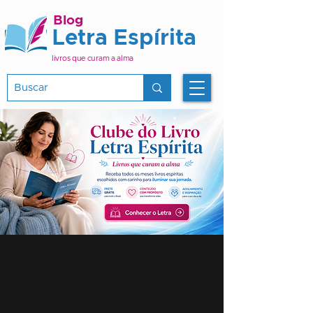
Blog
Letra Espírita
livros que curam a alma