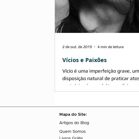
2 de out. de 2019
4 min de leitura
Vícios e Paixões
Vício é uma imperfeição grave, u
disposição natural de praticar ato
contrários à moral. Na medicina, ví
uma tendência habitual a...
Mapa do Site:
Artigos do Blog
Quem Somos
Livros Grátis