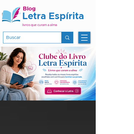
Blog
Letra Espírita
livros que curam a alma