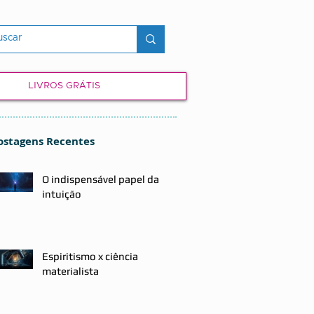
LIVROS GRÁTIS
ostagens Recentes
O indispensável papel da
intuição
Espiritismo x ciência
materialista