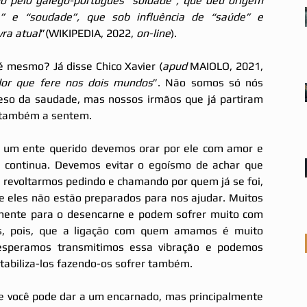
do pelo galego-português “soidade”, que deu origem 
” e “soudade”, que sob influência de “saúde” e 
ra atual
”(WIKIPEDIA, 2022, 
on-line
).
 mesmo? Já disse Chico Xavier (
apud
 MAIOLO, 2021, 
or que fere nos dois mundos
”. Não somos só nós 
so da saudade, mas nossos irmãos que já partiram 
 também a sentem.
 um ente querido devemos orar por ele com amor e 
 continua. Devemos evitar o egoísmo de achar que 
 revoltarmos pedindo e chamando por quem já se foi, 
e eles não estão preparados para nos ajudar. Muitos 
mente para o desencarne e podem sofrer muito com 
, pois, que a ligação com quem amamos é muito 
speramos transmitimos essa vibração e podemos 
abiliza-los fazendo-os sofrer também.
e você pode dar a um encarnado, mas principalmente 