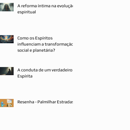
A reforma íntima na evolução
espiritual
Como os Espíritos
influenciam a transformação
social e planetária?
A conduta de um verdadeiro
Espírita
Resenha - Palmilhar Estradas