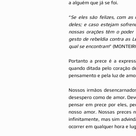
a alguém que já se foi. 
“
Se eles são felizes, com as
deles; e caso estejam sofrend
nossas orações têm o poder d
gesto de rebeldia contra as L
qual se encontram
” (MONTEIRO
Portanto a prece é a expres
quando ditada pelo coração d
pensamento e pela luz de amor
Nossos irmãos desencarnados
desespero como de amor. Deve
pensar em prece por eles, p
nosso amor. Nossas preces n
infinitamente, mas sim advinda
ocorrer em qualquer hora e lug