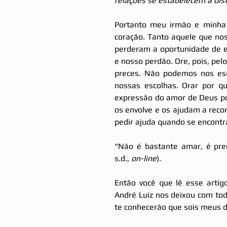
relações se estabelecem a dist
Portanto meu irmão e minha 
coração. Tanto aquele que nos
perderam a oportunidade de e
e nosso perdão. Ore, pois, pel
preces. Não podemos nos esq
nossas escolhas. Orar por 
expressão do amor de Deus po
os envolve e os ajudam a reco
pedir ajuda quando se encont
“Não é bastante amar, é pre
s.d., 
on-line
).
Então você que lê esse arti
André Luiz nos deixou com tod
te conhecerão que sois meus di