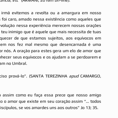
ância, etc
” (ARMANI, 2016m 
on-line).
irmã evitemos a revolta ou a amargura em nosso 
 foi caro, amado nessa existência como aqueles que 
volução nessa experiência merecem nossas orações 
o teu inimigo que é aquele que mais necessita de tuas 
uecer de que estamos sujeitos, aos equívocos em 
quem nos fez mal mesmo que desencarnada é uma 
r nós. A oração para estes gera um elo de amor que 
nhecer seus equívocos e os ajudam a se perdoarem e 
ram no Umbral.
ciso prová-lo”. (SANTA TEREZINHA 
apud 
CAMARGO, 
go assim como eu faça essa prece que nosso amigo 
o o amor que existe em seu coração assim “... todos 
scípulos, se vos amardes uns aos outros” Jo 13; 35.