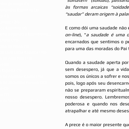
“solitatem” (solidão), passan
olas de Jesus
(0)
0 post
às formas arcaicas “soidade
alidades Espíritas
(3)
3 posts
“saudar” deram origem à palav
ca
(0)
0 post
Kardec
(20)
20 posts
E como dói uma saudade não é
dos Espíritos
(8)
8 posts
Evangelho Segundo o Espiritismo
(7)
7 posts
on-line
), "
a saudade é uma d
Cristo
(15)
15 posts
encarnados que sentimos o pe
olas de Jesus
(9)
9 posts
para uma das moradas do Pai
do Livro Letra Espírita
(10)
10 posts
s de Ariel Telo
(13)
13 posts
Quando a saudade aperta por
re
(0)
0 post
sem desespero, já que a vida
 Espírita
(1)
1 post
somos os únicos a sofrer e nos
s de Aryanne Karine
(16)
16 posts
s de Jackelline Furuuti
(33)
33 posts
pois, logo após seu desencarn
ão
(2)
2 posts
não se prepararam espiritual
es
(7)
7 posts
nosso desespero. Lembremos
s de Victor Hugo Freitas
(15)
15 posts
poderosa e quando nos dese
atrapalhar e até mesmo desest
A prece é o maior presente qu