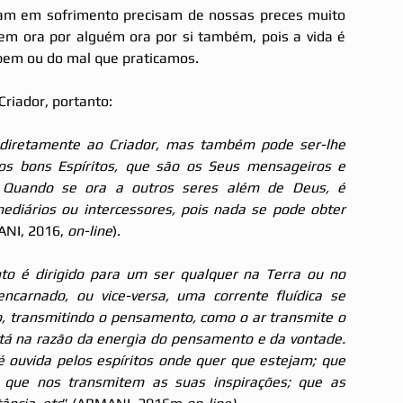
am em sofrimento precisam de nossas preces muito 
 ora por alguém ora por si também, pois a vida é 
bem ou do mal que praticamos.
riador, portanto:
 diretamente ao Criador, mas também pode ser-lhe 
os bons Espíritos, que são os Seus mensageiros e 
 Quando se ora a outros seres além de Deus, é 
diários ou intercessores, pois nada se pode obter 
NI, 2016, 
on-line
).
o é dirigido para um ser qualquer na Terra ou no 
carnado, ou vice-versa, uma corrente fluídica se 
, transmitindo o pensamento, como o ar transmite o 
tá na razão da energia do pensamento e da vontade. 
 ouvida pelos espíritos onde quer que estejam; que 
 que nos transmitem as suas inspirações; que as 