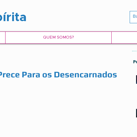
írita
QUEM SOMOS?
P
 Prece Para os Desencarnados