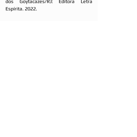
dos Goytacazes/RJ: Editora Letra 
Espírita. 2022.
Conheça o Clube do Livro Letra Espírita, 
acesse 
www.letraespirita.com.br
 e 
receba em sua casa os nossos 
lançamentos. Ajude a manter o GEYAP 
– Grupo Espírita Yvonne do Amaral 
Pereira.