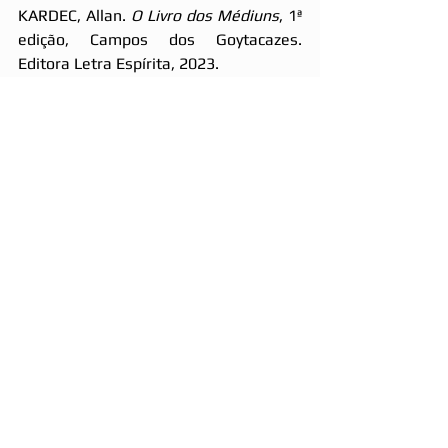
KARDEC, Allan. 
O Livro dos Médiuns
, 1ª 
edição, Campos dos Goytacazes. 
Editora Letra Espírita, 2023.
Conheça o Clube do Livro Letra Espírita, 
acesse 
www.letraespirita.com.br
 e 
receba em sua casa os nossos 
lançamentos. Ajude a manter o GEYAP 
– Grupo Espírita Yvonne do Amaral 
Pereira.