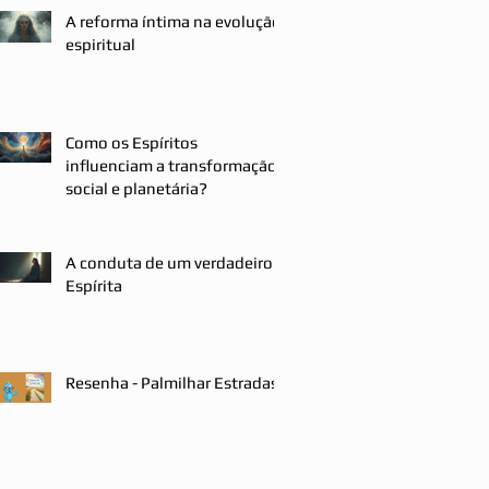
A reforma íntima na evolução
espiritual
Como os Espíritos
influenciam a transformação
social e planetária?
A conduta de um verdadeiro
Espírita
Resenha - Palmilhar Estradas