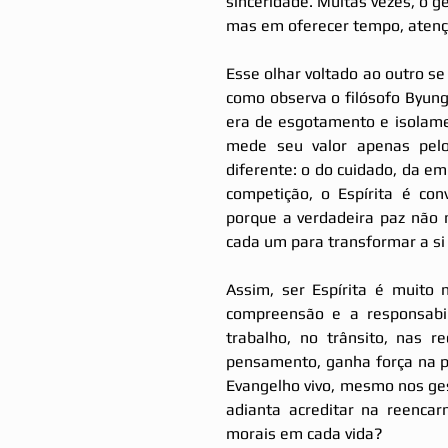
sinceridade. Muitas vezes, o g
mas em oferecer tempo, atençã
Esse olhar voltado ao outro s
como observa o filósofo Byun
era de esgotamento e isolam
mede seu valor apenas pelo
diferente: o do cuidado, da e
competição, o Espírita é con
porque a verdadeira paz não n
cada um para transformar a s
Assim, ser Espírita é muito 
compreensão e a responsabil
trabalho, no trânsito, nas r
pensamento, ganha força na pa
Evangelho vivo, mesmo nos gest
adianta acreditar na reenca
morais em cada vida?