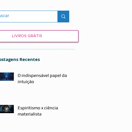
LIVROS GRÁTIS
ostagens Recentes
O indispensável papel da
intuição
Espiritismo x ciência
materialista