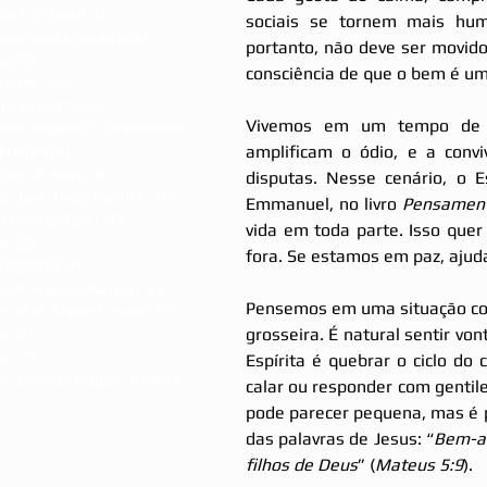
olas de Jesus
(0)
0 post
sociais se tornem mais huma
alidades Espíritas
(3)
3 posts
portanto, não deve ser movid
ca
(0)
0 post
consciência de que o bem é um
Kardec
(20)
20 posts
dos Espíritos
(8)
8 posts
Vivemos em um tempo de mu
Evangelho Segundo o Espiritismo
(7)
7 posts
amplificam o ódio, e a conv
Cristo
(15)
15 posts
olas de Jesus
(9)
9 posts
disputas. Nesse cenário, o 
do Livro Letra Espírita
(10)
10 posts
Emmanuel, no livro 
Pensament
s de Ariel Telo
(13)
13 posts
vida em toda parte. Isso quer 
re
(0)
0 post
fora. Se estamos em paz, ajud
 Espírita
(1)
1 post
s de Aryanne Karine
(16)
16 posts
Pensemos em uma situação com
s de Jackelline Furuuti
(33)
33 posts
grosseira. É natural sentir v
ão
(2)
2 posts
es
(7)
7 posts
Espírita é quebrar o ciclo do 
s de Victor Hugo Freitas
(15)
15 posts
calar ou responder com gentilez
pode parecer pequena, mas é p
das palavras de Jesus: “
Bem-av
filhos de Deus
” (
Mateus 5:9
).