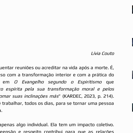
Lívia Couto
uentar reuniões ou acreditar na vida após a morte. É, 
o com a transformação interior e com a prática do 
a em 
O Evangelho segundo o Espiritismo
 que 
iro espírita pela sua transformação moral e pelos 
omar suas inclinações más
” (KARDEC, 2023, p. 214). 
 é trabalhar, todos os dias, para se tornar uma pessoa 
a.
penas algo individual. Ela tem um impacto coletivo. 
ensão e respeito contribui para que as relações 