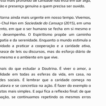
esto mais profundo de caridade não está em dar algo, 
o e presença genuína a quem precisa ser ouvido.
e torna ainda mais urgente em nosso tempo. Vivemos, 
g-Chul Han em 
Sociedade do Cansaço 
(2015), em uma 
ento, em que o ser humano se fecha em si mesmo e 
 desempenho. O Espiritismo propõe um caminho 
mpatia e da serenidade. Enquanto o mundo estimula a 
vidado a praticar a cooperação e a caridade ativa, 
asce de leis ou discursos, mas do esforço diário de 
i mesmo e o ambiente em que vive.
mais do que estudar a Doutrina. É viver o amor, a 
idade em todas as esferas da vida, em casa, no 
edes sociais. É lembrar que a caridade começa no 
lavra e se concretiza na ação. É fazer do exemplo o 
os mais simples. E aqui fica a reflexão final: de que 
rnação, se continuamos repetindo os mesmos erros 