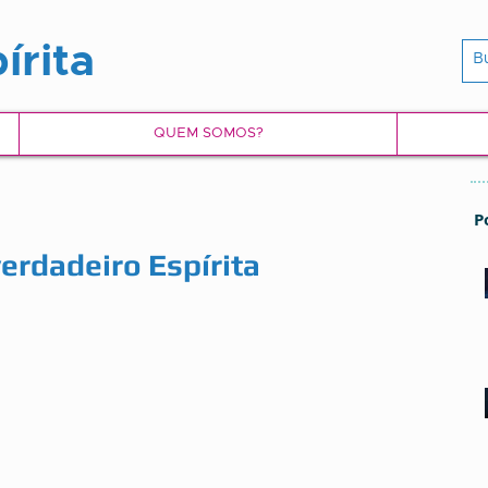
írita
QUEM SOMOS?
P
erdadeiro Espírita