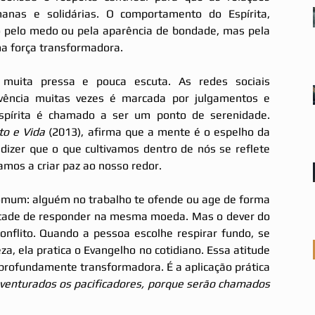
nas e solidárias. O comportamento do Espírita, 
o pelo medo ou pela aparência de bondade, mas pela 
a força transformadora.
ita pressa e pouca escuta. As redes sociais 
ivência muitas vezes é marcada por julgamentos e 
Espírita é chamado a ser um ponto de serenidade. 
o e Vida 
(2013), afirma que a mente é o espelho da 
dizer que o que cultivamos dentro de nós se reflete 
amos a criar paz ao nosso redor.
um: alguém no trabalho te ofende ou age de forma 
ontade de responder na mesma moeda. Mas o dever do 
conflito. Quando a pessoa escolhe respirar fundo, se 
a, ela pratica o Evangelho no cotidiano. Essa atitude 
rofundamente transformadora. É a aplicação prática 
enturados os pacificadores, porque serão chamados 