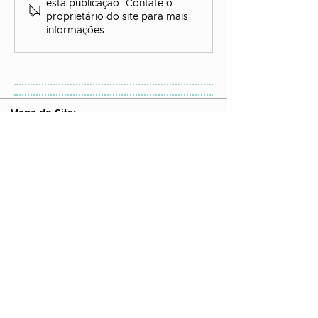
esta publicação. Contate o
proprietário do site para mais
informações.
Mapa do Site:
Artigos do Blog
Quem Somos
Livros Grátis
Política de Privacidade
Contato:
WhatsApp:
22 99763-1655