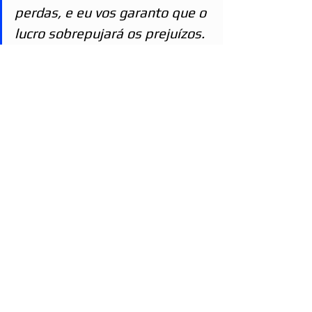
perdas, e eu vos garanto que o 
lucro sobrepujará os prejuízos.
Formulai,portanto, a
 vós 
mesmos, perguntas claras e 
precisas e não temais 
multiplicá-las: pode-se muito 
bem consagrar alguns minutos 
para conquistar a felicidade 
eterna. (O Livro dos Espíritos)
Fonte: Blog 
Rádio Boa Nova