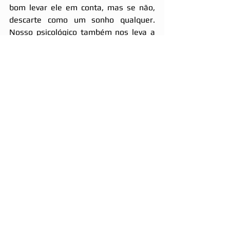
bom levar ele em conta, mas se não, 
descarte como um sonho qualquer. 
Nosso psicológico também nos leva a 
projetar imagens e situações 
aleatórias em que nada faz sentido. 
Então é isso galera, espero que tenha 
esclarecido um pouco para vocês sobre 
o tema, é um assunto bem extenso 
que envolve vários outros tópicos, mas 
que aos poucos iremos estudando por 
aqui, beleza?
Aguardo vocês novamente aqui no 
nosso cantinho de estudo, nunca se 
esqueçam de orar ao dormir e espero 
encontrar todos vocês nesses nossos 
desdobramentos no plano espiritual 
para podermos bater aquele papo 