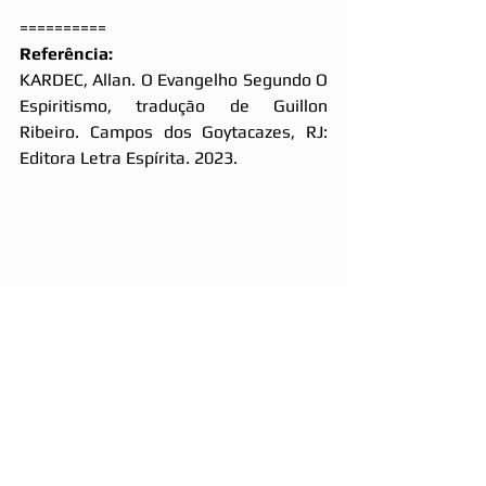
==========
Referência:
KARDEC, Allan. O Evangelho Segundo O 
Espiritismo, 
tradução de Guillon 
Ribeiro. Campos dos Goytacazes, RJ: 
Editora Letra Espírita. 2023.
Conheça o Clube do Livro Letra Espírita, 
acesse 
www.letraespirita.com.br
 e 
receba em sua casa os nossos 
lançamentos. Ajude a manter o GEYAP 