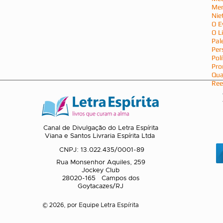
Men
Nie
O E
O L
Pal
Per
Polí
Pro
Qu
Ree
Canal de Divulgação do Letra Espírita
Viana e Santos Livraria Espírita Ltda
CNPJ: 13.022.435/0001-89
Rua Monsenhor Aquiles, 259
Jockey Club
28020-165 Campos dos
Goytacazes/RJ
© 2026, por Equipe Letra Espírita