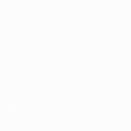
ação
(0)
0 post
ças
(0)
0 post
ssão
(0)
0 post
carnação
(1)
1 post
ças
(1)
1 post
ção
(0)
0 post
ipação da Alma
(0)
0 post
a
(0)
0 post
1 post
cídio
(0)
0 post
dão
(0)
0 post
ídio
(1)
1 post
rbítrio
(0)
0 post
dos Espíritos
(0)
0 post
ção
(0)
0 post
ialização
(0)
0 post
 de Nazaré
(0)
0 post
s Espíritas
(0)
0 post
as
(0)
0 post
são Espiritual
(0)
0 post
0)
0 post