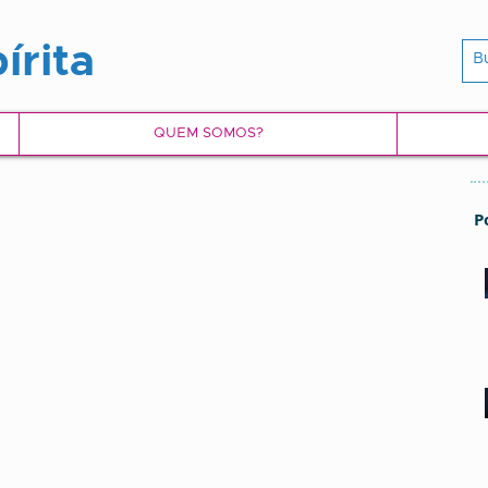
írita
QUEM SOMOS?
P