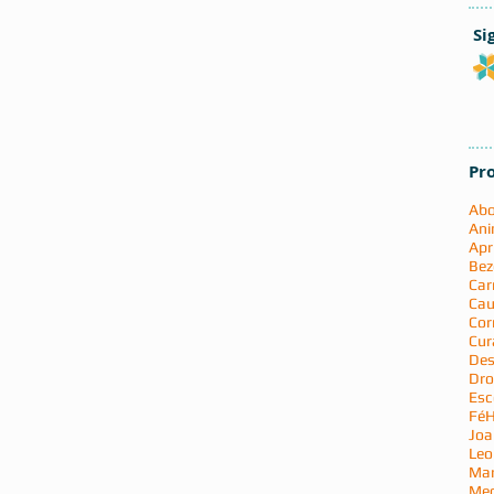
Si
Pr
Abo
Ani
Apr
Bez
Car
Cau
Cor
Cur
Des
Dro
Esc
Fé
H
Joa
Leo
Mar
Med