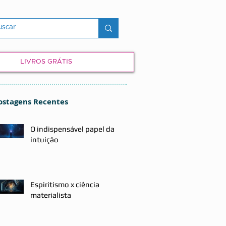
LIVROS GRÁTIS
ostagens Recentes
O indispensável papel da
intuição
Espiritismo x ciência
materialista