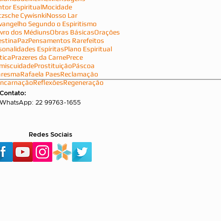
tor Espiritual
Mocidade
tzsche Cywisnki
Nosso Lar
vangelho Segundo o Espiritismo
ivro dos Médiuns
Obras Básicas
Orações
estina
Paz
Pensamentos Rarefeitos
sonalidades Espíritas
Plano Espiritual
tica
Prazeres da Carne
Prece
miscuidade
Prostituição
Páscoa
aresma
Rafaela Paes
Reclamação
ncarnação
Reflexões
Regeneração
Contato:
WhatsApp: 22 99763-1655
Redes Sociais