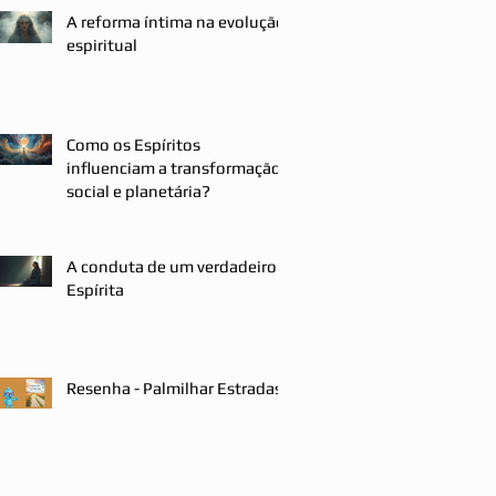
A reforma íntima na evolução
espiritual
Como os Espíritos
influenciam a transformação
social e planetária?
A conduta de um verdadeiro
Espírita
Resenha - Palmilhar Estradas