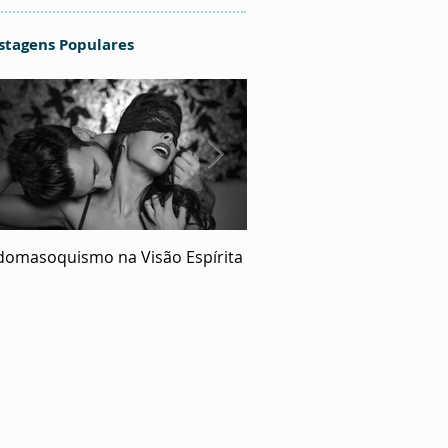
stagens Populares
domasoquismo na Visão Espírita
O Ecumenismo de Deus