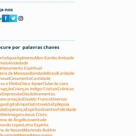
ga-nos
ocure por palavras chaves
rto
Agua
Agêneres
Allan Kardec
Amizade
mais
Ansiedade
imoramento Espiritual
erra de Menezes
Bondade
Brasil
Caridade
naval
Casamento
Castidade
sa e Efeito
Chico Xavier
Clube do Livro
rupção
Crianças índigo/Cristais
Crônicas
a
Depressão
Desdobramentos
encarnação
Divaldo Franco
Diversos
gas
Egito
Empatia
Entrevista
Epilepsia
ola
Esperança
Espíritos
Eventos
Felicidade
itler
Imagens
Jesus Cristo
nna de Ângelis
Juventude
nardo Lopes
Letra Espírita
ia de Nazaré
Maristela Boldrin
iunidade
Meimei
Mensagens