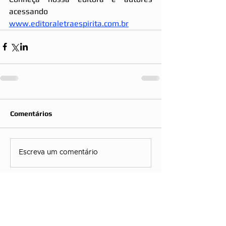
acessando 
www.editoraletraespirita.com.br
Comentários
Escreva um comentário
Mapa do Site:
Artigos do Blog