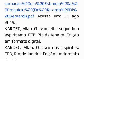
carnacao%20um%20Estimulo%20a%2
0Preguica!%20(Dr%20Ricardo%20Di%
20Bernardi).pdf
 Acesso em: 31 ago 
2019.
KARDEC, Allan. O evangelho segundo o 
espiritismo. FEB, Rio de Janeiro. Edição 
em formato digital.
KARDEC, Allan. O Livro dos espíritos. 
FEB, Rio de Janeiro. Edição em formato 
digital.
Como surgiram os 7 Pecados Capitais? 
Quais são? Como evitá-los? Disponível 
em: 
https://www.astrocentro.com.br/blog/
pecados/sete-pecados-capitais/
Acesso em: 31 ago 2019.
------------