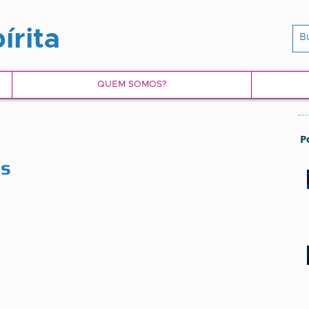
írita
QUEM SOMOS?
P
os