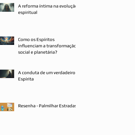
A reforma íntima na evolução
espiritual
Como os Espíritos
influenciam a transformação
social e planetária?
A conduta de um verdadeiro
Espírita
Resenha - Palmilhar Estradas