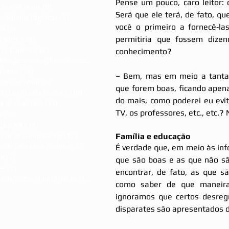
Pense um pouco, caro leitor: 
olas de Jesus
(0)
0 post
Será que ele terá, de fato, qu
alidades Espíritas
(3)
3 posts
você o primeiro a fornecê‐la
ca
(0)
0 post
permitiria que fossem dizen
Kardec
(20)
20 posts
dos Espíritos
(8)
8 posts
conhecimento?
Evangelho Segundo o Espiritismo
(7)
7 posts
Cristo
(15)
15 posts
– Bem, mas em meio a tantas 
olas de Jesus
(9)
9 posts
que forem boas, ficando apen
do Livro Letra Espírita
(10)
10 posts
do mais, como poderei eu evit
s de Ariel Telo
(13)
13 posts
TV, os professores, etc., etc.
re
(0)
0 post
 Espírita
(1)
1 post
s de Aryanne Karine
(16)
16 posts
Família e educação
s de Jackelline Furuuti
(33)
33 posts
É verdade que, em meio às inf
ão
(2)
2 posts
que são boas e as que não sã
es
(7)
7 posts
encontrar, de fato, as que s
s de Victor Hugo Freitas
(15)
15 posts
como saber de que maneira 
ignoramos que certos desreg
disparates são apresentados d