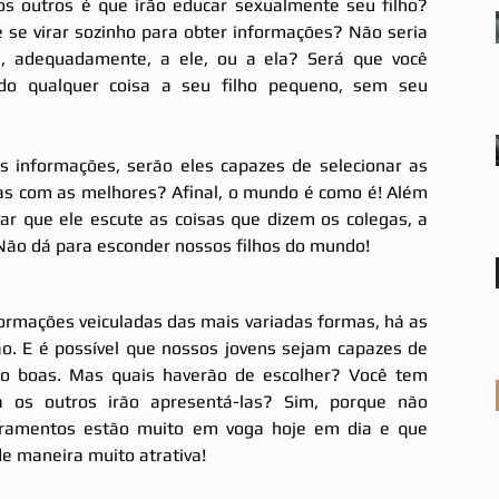
os outros é que irão educar sexualmente seu filho? 
e se virar sozinho para obter informações? Não seria 
s, adequadamente, a ele, ou a ela? Será que você 
do qualquer coisa a seu filho pequeno, sem seu 
informações, serão eles capazes de selecionar as 
as com as melhores? Afinal, o mundo é como é! Além 
ar que ele escute as coisas que dizem os colegas, a 
? Não dá para esconder nossos filhos do mundo!
ormações veiculadas das mais variadas formas, há as 
o. E é possível que nossos jovens sejam capazes de 
ão boas. Mas quais haverão de escolher? Você tem 
os outros irão apresentá-las? Sim, porque não 
ramentos estão muito em voga hoje em dia e que 
e maneira muito atrativa!