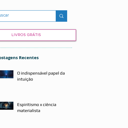
LIVROS GRÁTIS
ostagens Recentes
O indispensável papel da
intuição
Espiritismo x ciência
materialista