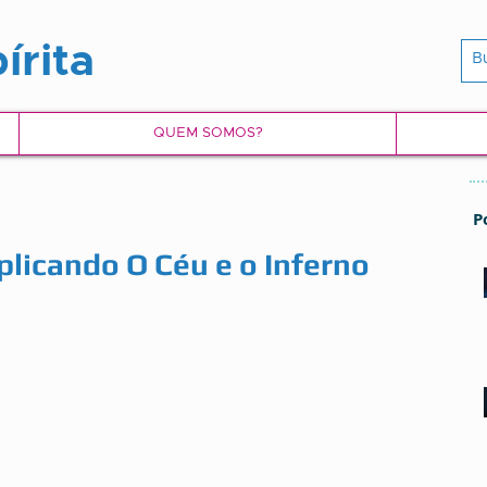
írita
QUEM SOMOS?
P
licando O Céu e o Inferno