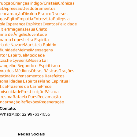
rupção
Crianças índigo/Cristais
Crônicas
a
Depressão
Desdobramentos
encarnação
Divaldo Franco
Diversos
gas
Egito
Empatia
Entrevista
Epilepsia
ola
Esperança
Espíritos
Eventos
Felicidade
itler
Imagens
Jesus Cristo
nna de Ângelis
Juventude
nardo Lopes
Letra Espírita
ia de Nazaré
Maristela Boldrin
iunidade
Meimei
Mensagens
tor Espiritual
Mocidade
tzsche Cywisnki
Nosso Lar
vangelho Segundo o Espiritismo
ivro dos Médiuns
Obras Básicas
Orações
estina
Paz
Pensamentos Rarefeitos
sonalidades Espíritas
Plano Espiritual
tica
Prazeres da Carne
Prece
miscuidade
Prostituição
Páscoa
aresma
Rafaela Paes
Reclamação
ncarnação
Reflexões
Regeneração
Contato:
WhatsApp: 22 99763-1655
Redes Sociais