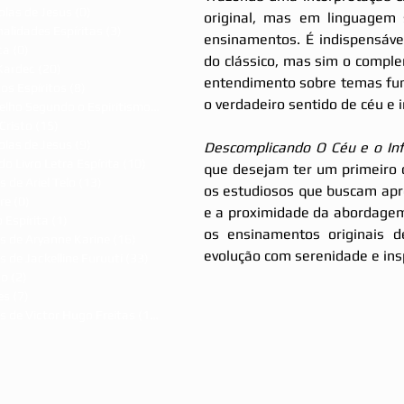
olas de Jesus
(0)
0 post
original, mas em linguagem s
alidades Espíritas
(3)
3 posts
ensinamentos. É indispensável 
ca
(0)
0 post
do clássico, mas sim o comple
Kardec
(20)
20 posts
entendimento sobre temas fund
dos Espíritos
(8)
8 posts
o verdadeiro sentido de céu e i
Evangelho Segundo o Espiritismo
(7)
7 posts
Cristo
(15)
15 posts
olas de Jesus
(9)
9 posts
Descomplicando O Céu e o In
do Livro Letra Espírita
(10)
10 posts
que desejam ter um primeiro 
s de Ariel Telo
(13)
13 posts
os estudiosos que buscam apr
re
(0)
0 post
e a proximidade da abordagem 
 Espírita
(1)
1 post
os ensinamentos originais d
s de Aryanne Karine
(16)
16 posts
evolução com serenidade e ins
s de Jackelline Furuuti
(33)
33 posts
ão
(2)
2 posts
es
(7)
7 posts
s de Victor Hugo Freitas
(15)
15 posts