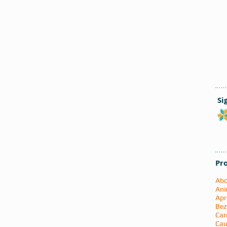
Si
Pr
Abo
Ani
Apr
Bez
Car
Cau