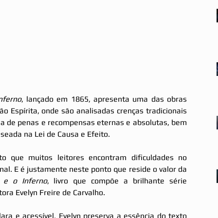
nferno
, lançado em 1865, apresenta uma das obras 
o Espírita, onde são analisadas crenças tradicionais 
eia de penas e recompensas eternas e absolutas, bem 
aseada na Lei de Causa e Efeito.
to que muitos leitores encontram dificuldades no 
inal. E é justamente neste ponto que reside o valor da 
 e o Inferno
, livro que compõe a brilhante série 
ora Evelyn Freire de Carvalho.
ra e acessível, Evelyn preserva a essência do texto 