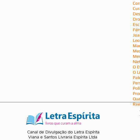
Cor
Cur
Des
Dro
Esc
Fé
H
Joa
Leo
Mar
Med
Men
Nie
O E
O L
Pal
Per
Polí
Pro
Qu
Ree
Canal de Divulgação do Letra Espírita
Viana e Santos Livraria Espírita Ltda