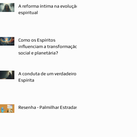
A reforma íntima na evolução
espiritual
Como os Espíritos
influenciam a transformação
social e planetária?
A conduta de um verdadeiro
Espírita
Resenha - Palmilhar Estradas