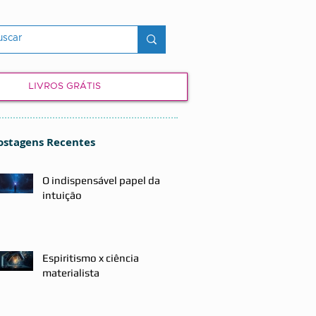
LIVROS GRÁTIS
ostagens Recentes
O indispensável papel da
intuição
Espiritismo x ciência
materialista