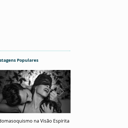
stagens Populares
domasoquismo na Visão Espírita
O Ecumenismo de Deus