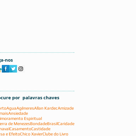
ga-nos
ocure por palavras chaves
rto
Agua
Agêneres
Allan Kardec
Amizade
mais
Ansiedade
imoramento Espiritual
erra de Menezes
Bondade
Brasil
Caridade
naval
Casamento
Castidade
sa e Efeito
Chico Xavier
Clube do Livro