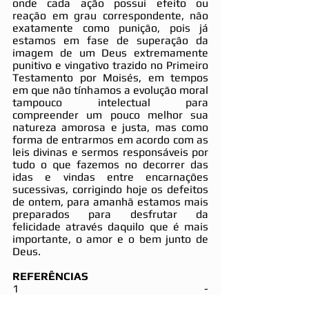
onde cada ação possui efeito ou 
reação em grau correspondente, não 
exatamente como punição, pois já 
estamos em fase de superação da 
imagem de um Deus extremamente 
punitivo e vingativo trazido no Primeiro 
Testamento por Moisés, em tempos 
em que não tínhamos a evolução moral 
tampouco intelectual para 
compreender um pouco melhor sua 
natureza amorosa e justa, mas como 
forma de entrarmos em acordo com as 
leis divinas e sermos responsáveis por 
tudo o que fazemos no decorrer das 
idas e vindas entre encarnações 
sucessivas, corrigindo hoje os defeitos 
de ontem, para amanhã estamos mais 
preparados para desfrutar da 
felicidade através daquilo que é mais 
importante, o amor e o bem junto de 
Deus.
REFERÊNCIAS
1 - 
https://www.fundacaodorina.org.br/a-