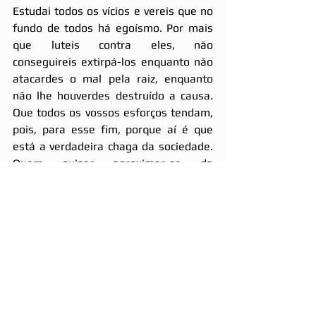
Estudai todos os vícios e vereis que no 
fundo de todos há egoísmo. Por mais 
que luteis contra eles, não 
conseguireis extirpá-los enquanto não 
atacardes o mal pela raiz, enquanto 
não lhe houverdes destruído a causa. 
Que todos os vossos esforços tendam, 
pois, para esse fim, porque aí é que 
está a verdadeira chaga da sociedade. 
Quem quiser aproximar-se da 
perfeição moral, já nesta vida, deve 
extirpar do seu coração todo 
sentimento de egoísmo, pois o 
egoísmo é incompatível com a justiça, 
o amor e a caridade; ele neutraliza 
todas as outras qualidades (KARDEC, 
2013c, p. 390).
Tais ensinamentos podem nos inspirar 