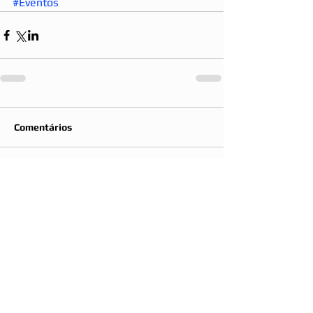
#Eventos
Comentários
Não é mais possível comentar
esta publicação. Contate o
proprietário do site para mais
informações.
Mapa do Site: