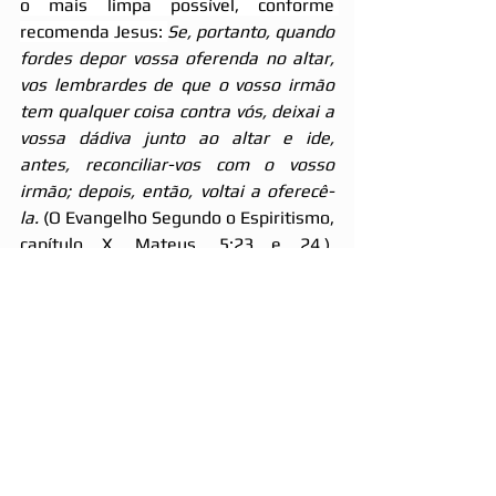
o mais limpa possível, conforme 
recomenda Jesus: 
Se, portanto, quando 
fordes depor vossa oferenda no altar, 
vos lembrardes de que o vosso irmão 
tem qualquer coisa contra vós, deixai a 
vossa dádiva junto ao altar e ide, 
antes, reconciliar-vos com o vosso 
irmão; depois, então, voltai a oferecê-
la. 
(O Evangelho Segundo o Espiritismo, 
capítulo X, Mateus, 5:23 e 24.). 
Portanto, 
ajuda-te a ti mesmo, que o 
céu te ajudará. 
(O Evangelho Segundo 
o Espiritismo, capítulo X, Mateus, 5:23 
e 24.). 
===========
Referências:
KARDEC, ALLAN. O Evangelho segundo 
o espiritismo. 3ª edição. São Paulo: 