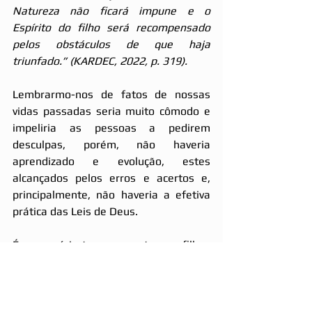
Natureza não ficará impune e o 
Espírito do filho será recompensado 
pelos obstáculos de que haja 
triunfado.” (KARDEC, 2022, p. 319).
Lembrarmo-nos de fatos de nossas 
vidas passadas seria muito cômodo e 
impeliria as pessoas a pedirem 
desculpas, porém, não haveria 
aprendizado e evolução, estes 
alcançados pelos erros e acertos e, 
principalmente, não haveria a efetiva 
prática das Leis de Deus.
É necessário ter em mente que filhos 
são seres emprestados e pensantes, 
que têm opiniões próprias, sendo 
dever dos pais e responsável, amar e 
educar, mas, acima de tudo, respeitar 