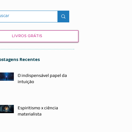
LIVROS GRÁTIS
ostagens Recentes
O indispensável papel da
intuição
Espiritismo x ciência
materialista