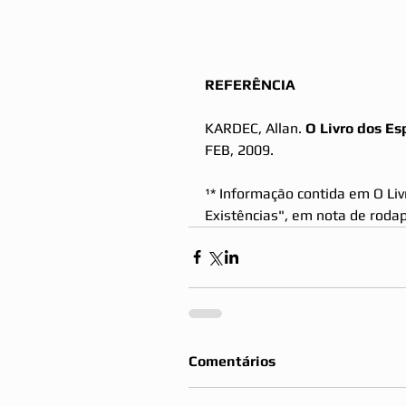
REFERÊNCIA 
KARDEC, Allan. 
O Livro dos Es
FEB, 2009.
¹* Informação contida em O Livr
Existências", em nota de roda
Comentários