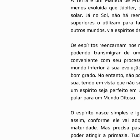
A Terra é um Planeta de Pro
menos evoluída que Júpiter, 
solar. Já no Sol, não há ree
superiores o utilizam para 
outros mundos, via espíritos de
Os espíritos reencarnam nos 
podendo transmigrar de u
conveniente com seu process
mundo inferior à sua evolução
bom grado. No entanto, não po
sua, tendo em vista que não se
um espírito seja perfeito em
pular para um Mundo Ditoso. 
O espírito nasce simples e ig
assim, conforme ele vai adqu
maturidade. Mas precisa pass
poder atingir a primazia. Tu