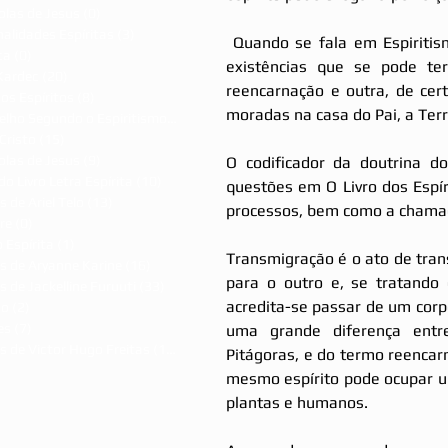
olas de Jesus
(0)
0 post
alidades Espíritas
(3)
3 posts
 Quando se fala em Espiritismo, comumente se liga a reencarnação, as diversas 
ca
(0)
0 post
existências que se pode ter
Kardec
(20)
20 posts
reencarnação e outra, de cer
dos Espíritos
(8)
8 posts
moradas na casa do Pai, a Ter
Evangelho Segundo o Espiritismo
(7)
7 posts
Cristo
(15)
15 posts
olas de Jesus
(9)
9 posts
O codificador da doutrina do
do Livro Letra Espírita
(10)
10 posts
questões em O Livro dos Espír
s de Ariel Telo
(13)
13 posts
processos, bem como a chamad
re
(0)
0 post
 Espírita
(1)
1 post
Transmigração é o ato de tran
s de Aryanne Karine
(16)
16 posts
para o outro e, se tratando 
s de Jackelline Furuuti
(33)
33 posts
acredita-se passar de um corpo
ão
(2)
2 posts
es
(7)
7 posts
uma grande diferença entr
s de Victor Hugo Freitas
(15)
15 posts
Pitágoras, e do termo reencar
mesmo espírito pode ocupar u
plantas e humanos. 