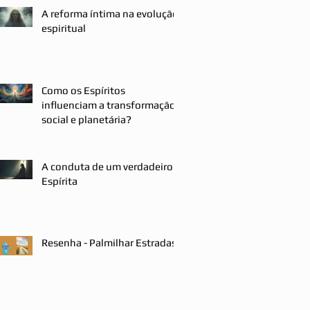
A reforma íntima na evolução
espiritual
Como os Espíritos
influenciam a transformação
social e planetária?
A conduta de um verdadeiro
Espírita
Resenha - Palmilhar Estradas