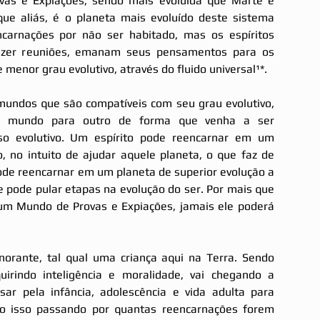
vas e Expiações, sendo mais evoluída que Marte e 
que aliás, é o planeta mais evoluído deste sistema 
ncarnações por não ser habitado, mas os espíritos 
fazer reuniões, emanam seus pensamentos para os 
 menor grau evolutivo, através do fluido universal¹*. 
mundos que são compatíveis com seu grau evolutivo, 
m mundo para outro de forma que venha a ser 
o evolutivo. Um espírito pode reencarnar em um 
, no intuito de ajudar aquele planeta, o que faz de 
de reencarnar em um planeta de superior evolução a 
 pode pular etapas na evolução do ser. Por mais que 
 um Mundo de Provas e Expiações, jamais ele poderá 
norante, tal qual uma criança aqui na Terra. Sendo 
irindo inteligência e moralidade, vai chegando a 
ar pela infância, adolescência e vida adulta para 
do isso passando por quantas reencarnações forem 