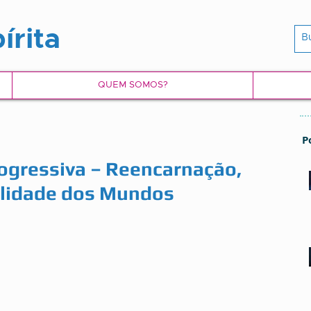
írita
QUEM SOMOS?
P
ogressiva – Reencarnação,
alidade dos Mundos