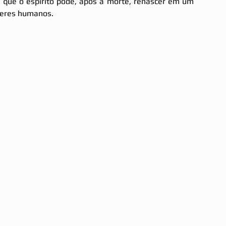
 que o espírito pode, após a morte, renascer em um 
seres humanos. 