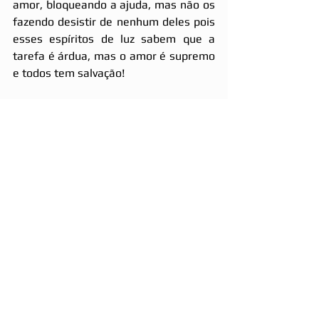
amor, bloqueando a ajuda, mas não os 
fazendo desistir de nenhum deles pois 
esses espíritos de luz sabem que a 
tarefa é árdua, mas o amor é supremo 
e todos tem salvação!
Aos que estão nesse plano e que se 
encontram em desespero e 
dificuldade, que tem esses 
pensamentos, se mantenham calmos, 
tenham fé, se aceitem, se amem do 
jeito que são pois nesse mundo 
ninguém é completamente feliz e nem 
perfeito, não se iluda com o material 
pois a nossa verdadeira morada é 
espiritual, a nossa maior missão é nos 
cuidarmos, ter resignação e paciência 
diante dos obstáculos ,tudo passa, 
tenha ciência de que em maior gesto 