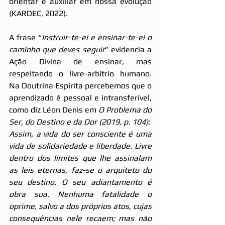
orientar e auxiliar em nossa evolução 
(KARDEC, 2022).
A frase “
Instruir-te-ei e ensinar-te-ei o 
caminho que deves seguir
” evidencia a 
Ação Divina de ensinar, mas 
respeitando o livre-arbítrio humano. 
Na Doutrina Espírita percebemos que o 
aprendizado é pessoal e intransferível, 
como diz Léon Denis em 
O Problema do 
Ser, do Destino e da Dor (2019, p. 104)
:
Assim, a vida do ser consciente é uma 
vida de solidariedade e liberdade. Livre 
dentro dos limites que lhe assinalam 
as leis eternas, faz-se o arquiteto do 
seu destino. O seu adiantamento é 
obra sua. Nenhuma fatalidade o 
oprime, salvo a dos próprios atos, cujas 
consequências nele recaem; mas não 