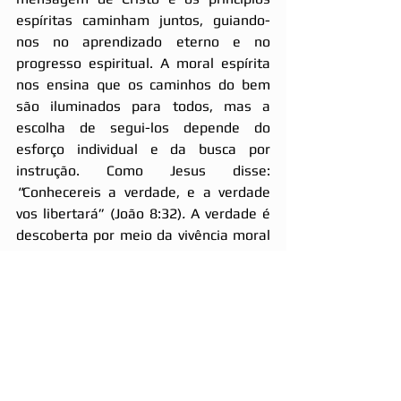
espíritas caminham juntos, guiando-
nos no aprendizado eterno e no 
progresso espiritual. A moral espírita 
nos ensina que os caminhos do bem 
são iluminados para todos, mas a 
escolha de segui-los depende do 
esforço individual e da busca por 
instrução. Como Jesus disse: 
"
Conhecereis a verdade, e a verdade 
vos libertará” (João 8:32)
.
 A verdade é 
descoberta por meio da vivência moral 
e da reflexão constante. Que 
possamos, em cada momento, ouvir a 
Voz Divina que nos instrui e guiar-nos 
pelos olhos da fé, da razão e do amor.
============
Referências
: