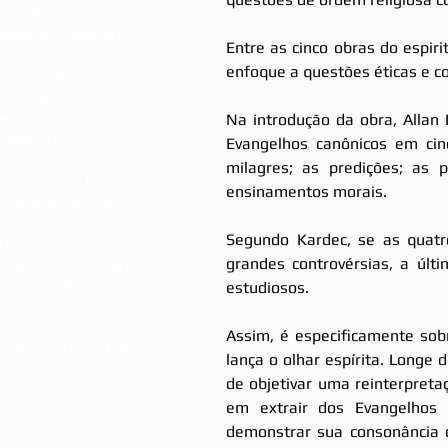
olas de Jesus
(0)
0 post
alidades Espíritas
(3)
3 posts
Entre as cinco obras do espiri
ca
(0)
0 post
enfoque a questões éticas e 
Kardec
(20)
20 posts
dos Espíritos
(8)
8 posts
Na introdução da obra, Allan 
Evangelho Segundo o Espiritismo
(7)
7 posts
Cristo
(15)
15 posts
Evangelhos canônicos em cinc
olas de Jesus
(9)
9 posts
milagres; as predições; as 
do Livro Letra Espírita
(10)
10 posts
ensinamentos morais. 
s de Ariel Telo
(13)
13 posts
re
(0)
0 post
Segundo Kardec, se as quatro
 Espírita
(1)
1 post
grandes controvérsias, a últ
s de Aryanne Karine
(16)
16 posts
estudiosos.
s de Jackelline Furuuti
(33)
33 posts
ão
(2)
2 posts
es
(7)
7 posts
Assim, é especificamente sob
s de Victor Hugo Freitas
(15)
15 posts
lança o olhar espírita. Longe 
de objetivar uma reinterpreta
em extrair dos Evangelhos p
demonstrar sua consonância co