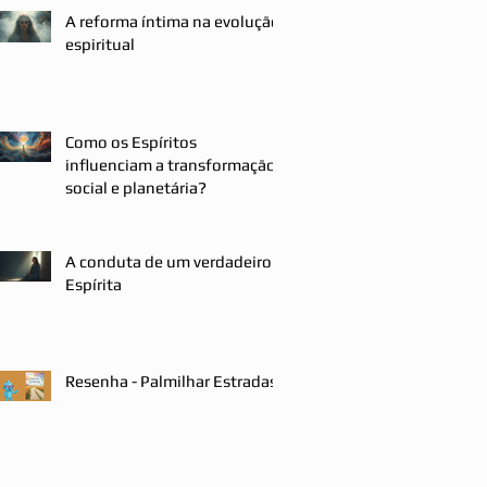
A reforma íntima na evolução
espiritual
Como os Espíritos
influenciam a transformação
social e planetária?
A conduta de um verdadeiro
Espírita
Resenha - Palmilhar Estradas