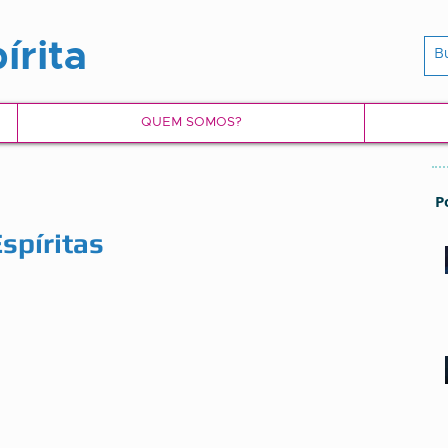
írita
QUEM SOMOS?
P
spíritas