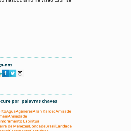
ga-nos
ocure por palavras chaves
rto
Agua
Agêneres
Allan Kardec
Amizade
mais
Ansiedade
imoramento Espiritual
erra de Menezes
Bondade
Brasil
Caridade