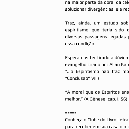
na maior parte da obra, da cél
solucionar divergências, ele re
Traz, ainda, um estudo sob
espiritismo que teria sido 
diversas passagens legadas 
essa condição.
Esperamos ter tirado a dúvid
evangelho criado por Allan Kar
“...o Espiritismo não traz m
“Conclusão” VIII)
“A moral que os Espíritos ens
melhor.” (A Gênese, cap. I, 56)
=====
Conheça o Clube do Livro Letra
para receber em sua casa o mel