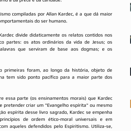
tismo compiladas por Allan Kardec, é a que dá maior 
comportamentais do ser humano.
Kardec divide didaticamente os relatos contidos nos 
o partes: os atos ordinários da vida de Jesus; os 
palavras que serviram de base aos dogmas; e os 
 primeiras foram, ao longo da história, objeto de 
ima tem sido ponto pacífico para a maior parte dos 
re essa parte (os ensinamentos morais) que Kardec 
de pretender criar um "Evangelho espírita" ou mesmo 
ção espírita desse livro sagrado, Kardec se empenha 
rincípios de ordem ético-moral universais e em 
m aqueles defendidos pelo Espiritismo. Utiliza-se, 