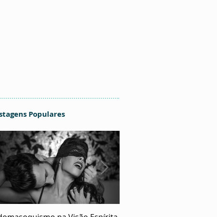
stagens Populares
domasoquismo na Visão Espírita
O Ecumenismo de Deus