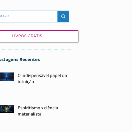
LIVROS GRÁTIS
ostagens Recentes
O indispensável papel da
intuição
Espiritismo x ciência
materialista