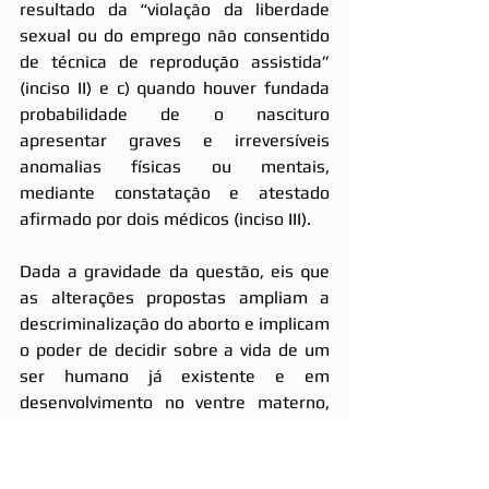
resultado da “violação da liberdade 
sexual ou do emprego não consentido 
de técnica de reprodução assistida” 
(inciso II) e c) quando houver fundada 
probabilidade de o nascituro 
apresentar graves e irreversíveis 
anomalias físicas ou mentais, 
mediante constatação e atestado 
afirmado por dois médicos (inciso III).
Dada a gravidade da questão, eis que 
as alterações propostas ampliam a 
descriminalização do aborto e implicam 
o poder de decidir sobre a vida de um 
ser humano já existente e em 
desenvolvimento no ventre materno, 
oferecendo à gestante inúmeras 
alternativas legais, não há como 
permanecer em silêncio, sob a